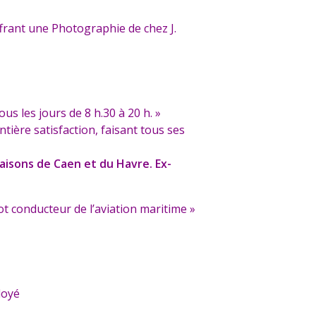
offrant une Photographie de chez J.
s les jours de 8 h.30 à 20 h. »
ière satisfaction, faisant tous ses
isons de Caen et du Havre. Ex-
ot conducteur de l’aviation maritime »
loyé