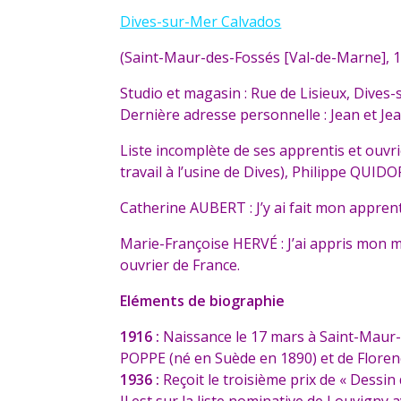
Dives-sur-Mer Calvados
(Saint-Maur-des-Fossés [Val-de-Marne], 
Studio et magasin : Rue de Lisieux, Dives
Dernière adresse personnelle : Jean et J
Liste incomplète de ses apprentis et ou
travail à l’usine de Dives), Philippe QU
Catherine AUBERT : J’y ai fait mon appren
Marie-Françoise HERVÉ : J’ai appris mon m
ouvrier de France.
Eléments de biographie
1916 :
Naissance le 17 mars à Saint-Maur-de
POPPE (né en Suède en 1890) et de Flore
1936 :
Reçoit le troisième prix de « Dessin
Il est sur la liste nominative de Louvigny