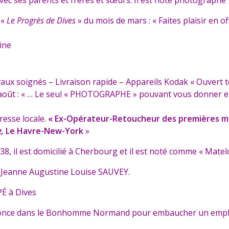
 «
Le Progrès de Dives
» du mois de mars : « Faites plaisir en 
aine
x soignés – Livraison rapide – Appareils Kodak « Ouvert tou
août : « … Le seul « PHOTOGRAPHE » pouvant vous donner ent
presse locale.
« Ex-Opérateur-Retoucheur des premières ma
e,
Le Havre-New-York
»
8, il est domicilié à Cherbourg et il est noté comme « Matel
c Jeanne Augustine Louise SAUVEY.
PÉ à Dives
 annonce dans le Bonhomme Normand pour embaucher un emp