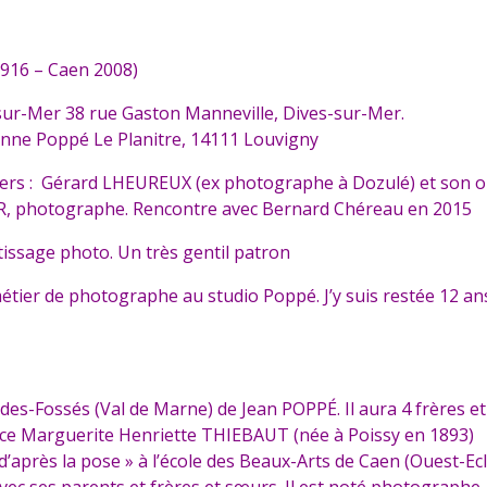
1916 – Caen 2008)
-sur-Mer 38 rue Gaston Manneville, Dives-sur-Mer.
eanne Poppé Le Planitre, 14111 Louvigny
vriers : Gérard LHEUREUX (ex photographe à Dozulé) et son
IDOR, photographe. Rencontre avec Bernard Chéreau en 2015
tissage photo. Un très gentil patron
étier de photographe au studio Poppé. J’y suis restée 12 an
s-Fossés (Val de Marne) de Jean POPPÉ. Il aura 4 frères et sœ
nce Marguerite Henriette THIEBAUT (née à Poissy en 1893)
 d’après la pose » à l’école des Beaux-Arts de Caen (Ouest-Ec
 avec ses parents et frères et sœurs. Il est noté photographe