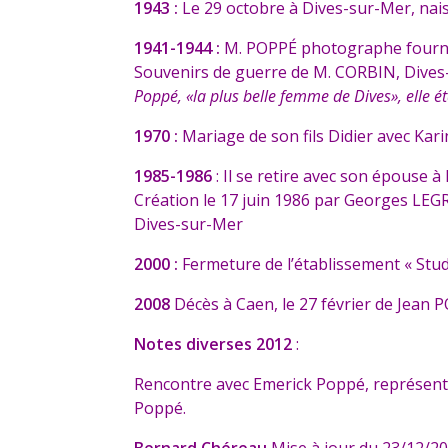
1943 :
Le 29 octobre à Dives-sur-Mer, nais
1941-1944 :
M. POPPÉ photographe fournit 
Souvenirs de guerre de M. CORBIN, Dives-s
Poppé, «la plus belle femme de Dives», elle ét
1970 :
Mariage de son fils Didier avec Kari
1985-1986
: Il se retire avec son épouse à
Création le 17 juin 1986 par Georges LEG
Dives-sur-Mer
2000 :
Fermeture de l’établissement « S
2008
Décès à Caen, le 27 février de Jean P
Notes diverses 2012
:
Rencontre avec Emerick Poppé, représentant
Poppé.
Bernard Chéreau
Mise à jour du 23/12/2